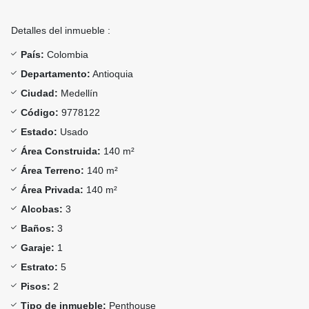
Detalles del inmueble :
País:
Colombia
Departamento:
Antioquia
Ciudad:
Medellín
Código:
9778122
Estado:
Usado
Área Construida:
140 m²
Área Terreno:
140 m²
Área Privada:
140 m²
Alcobas:
3
Baños:
3
Garaje:
1
Estrato:
5
Pisos:
2
Tipo de inmueble:
Penthouse