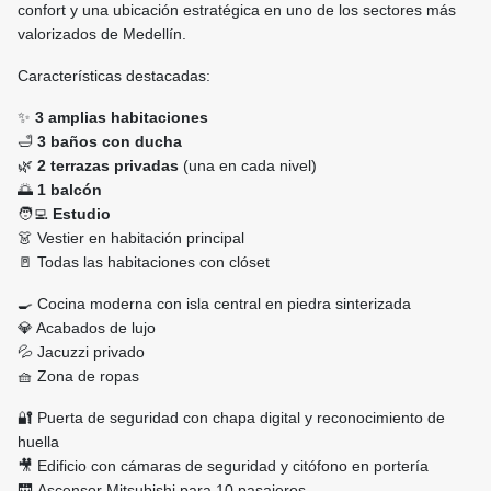
confort y una ubicación estratégica en uno de los sectores más
valorizados de Medellín.
Características destacadas:
✨
3 amplias habitaciones
🛁
3 baños con ducha
🌿
2 terrazas privadas
(una en cada nivel)
🌅
1 balcón
🧑‍💻
Estudio
👗 Vestier en habitación principal
🚪 Todas las habitaciones con clóset
🍳 Cocina moderna con isla central en piedra sinterizada
💎 Acabados de lujo
💦 Jacuzzi privado
🧺 Zona de ropas
🔐 Puerta de seguridad con chapa digital y reconocimiento de
huella
🎥 Edificio con cámaras de seguridad y citófono en portería
🛗 Ascensor Mitsubishi para 10 pasajeros