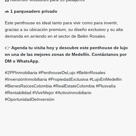
🚗
1 parqueadero privado
Este penthouse es ideal tanto para vivir como para invertir,
gracias a su ubicación premium, su diseño exclusivo y su alta
demanda en arriendo en el sector de Belén Rosales.
👉
Agenda tu visita hoy y descubre este penthouse de lujo
en una de las mejores zonas de Medellín. Contáctanos por
DM o WhatsApp.
#2PPInmobiliaria #PenthouseDeLujo #BelénRosales
#InversiónInmobiliaria #PropiedadExclusiva #LujoEnMedellín
#BienesRaícesColombia #RealEstateColombia #Plusvalía
#Rentabilidad #VivirMejor #ActivoInmobiliario
#OportunidadDeInversión