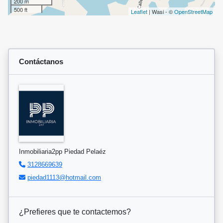
200 m
500 ft
Leaflet
| Wasi - ©
OpenStreetMap
Contáctanos
Inmobiliaria2pp Piedad Pelaéz
3128669639
piedad1113@hotmail.com
¿Prefieres que te contactemos?