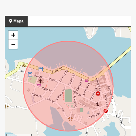
Mapa
+
−