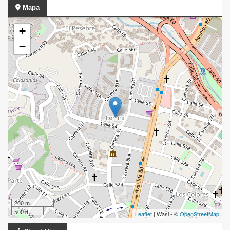
Mapa
+
−
200 m
500 ft
Leaflet
| Wasi - ©
OpenStreetMap