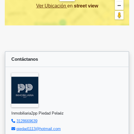
Ver Ubicación
en
street view
Contáctanos
Inmobiliaria2pp Piedad Pelaéz
3128669639
piedad1113@hotmail.com