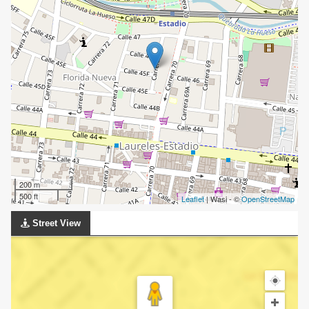
200 m
500 ft
Leaflet
| Wasi - ©
OpenStreetMap
Street View