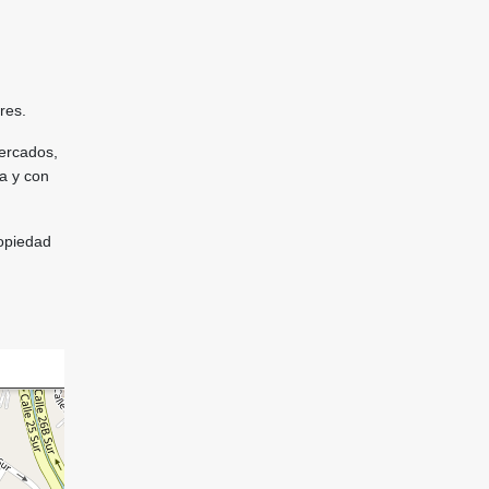
res.
mercados,
a y con
ropiedad