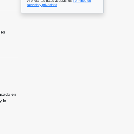
Al enviar tus datos aceptas los
Términos de
servicio y privacidad
des
bicado en
y la