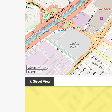
200 m
500 ft
Street View