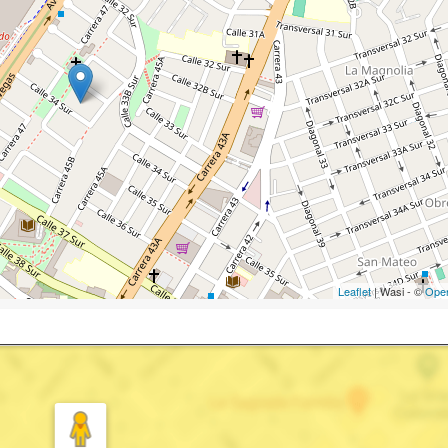
Leaflet
| Wasi - ©
Ope