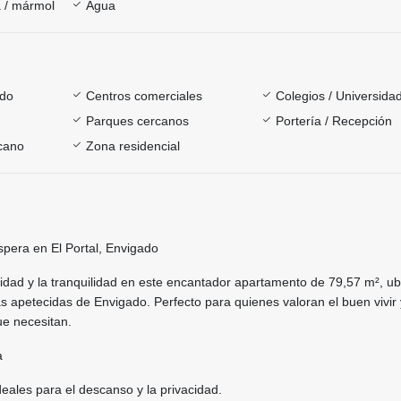
 / mármol
Agua
ado
Centros comerciales
Colegios / Universida
Parques cercanos
Portería / Recepción
rcano
Zona residencial
spera en El Portal, Envigado
idad y la tranquilidad en este encantador apartamento de 79,57 m², u
 apetecidas de Envigado. Perfecto para quienes valoran el buen vivir 
ue necesitan.
a
deales para el descanso y la privacidad.