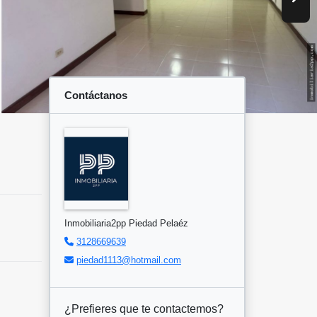
Contáctanos
Inmobiliaria2pp Piedad Pelaéz
3128669639
piedad1113@hotmail.com
¿Prefieres que te contactemos?