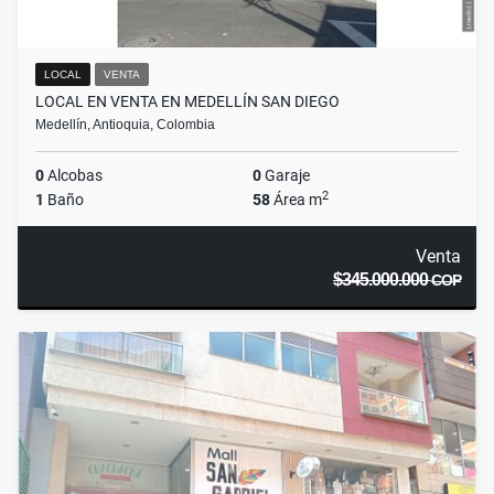
LOCAL
VENTA
LOCAL EN VENTA EN MEDELLÍN SAN DIEGO
Medellín, Antioquia, Colombia
0
Alcobas
0
Garaje
2
1
Baño
58
Área m
Venta
$345.000.000
COP