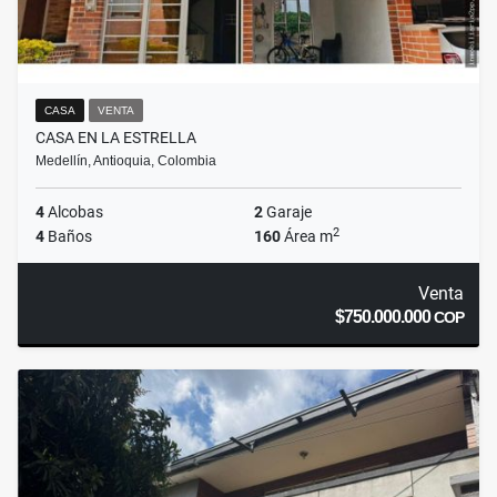
CASA
VENTA
CASA EN LA ESTRELLA
Medellín, Antioquia, Colombia
4
Alcobas
2
Garaje
2
4
Baños
160
Área m
Venta
$750.000.000
COP