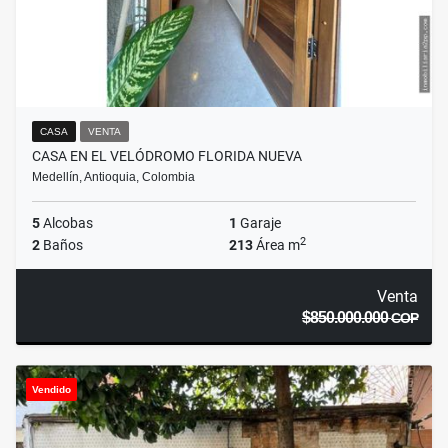
CASA
VENTA
CASA EN EL VELÓDROMO FLORIDA NUEVA
Medellín, Antioquia, Colombia
5
Alcobas
1
Garaje
2
2
Baños
213
Área m
Venta
$850.000.000
COP
Vendido