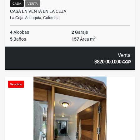
CASA
VENTA
CASA EN VENTA EN LA CEJA
La Ceja, Antioquia, Colombia
4
Alcobas
2
Garaje
2
5
Baños
157
Área m
Venta
$820.000.000
COP
Vendido