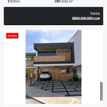
2
3
Baños
280
Área m
Venta
$800.000.000
COP
Vendido