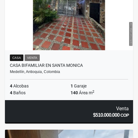
CASA
VENTA
CASA BIFAMILIAR EN SANTA MONICA
Medellín, Antioquia, Colombia
4
Alcobas
1
Garaje
2
4
Baños
140
Área m
Venta
$510.000.000
COP