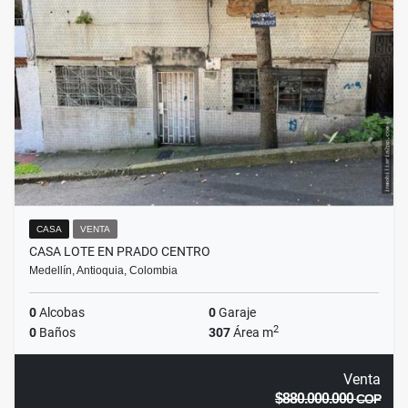
CASA
VENTA
CASA LOTE EN PRADO CENTRO
Medellín, Antioquia, Colombia
0
Alcobas
0
Garaje
2
0
Baños
307
Área m
Venta
$880.000.000
COP