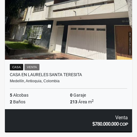
CASA
VENTA
CASA EN LAURELES SANTA TERESITA
Medellín, Antioquia, Colombia
5
Alcobas
0
Garaje
2
2
Baños
213
Área m
Venta
$780.000.000
COP