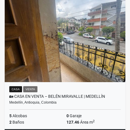
CASA
VENTA
🏡 CASA EN VENTA – BELÉN MIRAVALLE | MEDELLÍN
Medellín, Antioquia, Colombia
5
Alcobas
0
Garaje
2
2
Baños
127.46
Área m