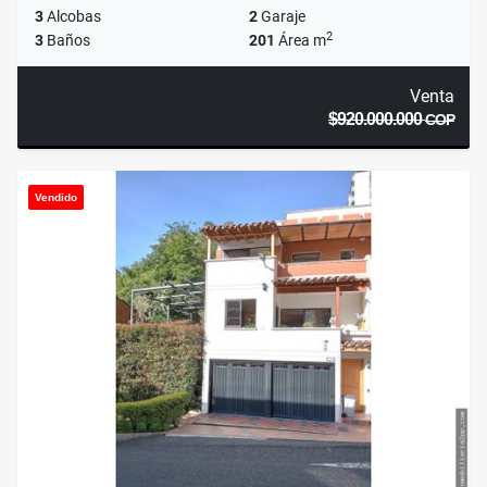
3
Alcobas
2
Garaje
2
3
Baños
201
Área m
Venta
$920.000.000
COP
Vendido