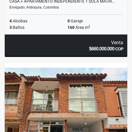
CASA + APARTAMENTO INDEPENDIENTE 1 SOLA MATRI…
Envigado, Antioquia, Colombia
4
Alcobas
0
Garaje
2
3
Baños
160
Área m
Venta
$660.000.000
COP