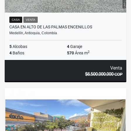
CASA
VENTA
CASA EN ALTO DE LAS PALMAS ENCENILLOS
Medellín, Antioquia, Colombia
5
Alcobas
4
Garaje
2
4
Baños
570
Área m
Venta
$6.500.000.000
COP