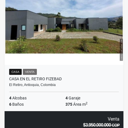
CASA
VENTA
CASA EN EL RETIRO FIZEBAD
El Retiro, Antioquia, Colombia
4
Alcobas
4
Garaje
2
6
Baños
375
Área m
Venta
$3.950.000.000
COP