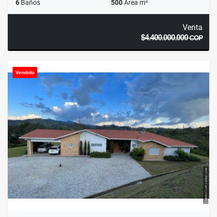
2
6
Baños
500
Área m
Venta
$4.400.000.000
COP
Vendido