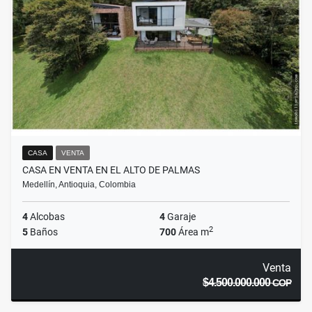
CASA
VENTA
CASA EN VENTA EN EL ALTO DE PALMAS
Medellín, Antioquia, Colombia
4
Alcobas
4
Garaje
2
5
Baños
700
Área m
Venta
$4.500.000.000
COP