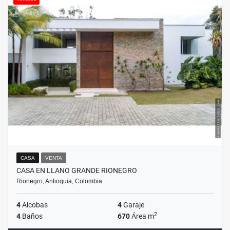
CASA
VENTA
CASA EN LLANO GRANDE RIONEGRO
Rionegro, Antioquia, Colombia
4
Alcobas
4
Garaje
2
4
Baños
670
Área m