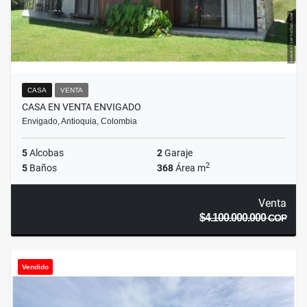
CASA
VENTA
CASA EN VENTA ENVIGADO
Envigado, Antioquia, Colombia
5
Alcobas
2
Garaje
2
5
Baños
368
Área m
Venta
$4.100.000.000
COP
Vendido