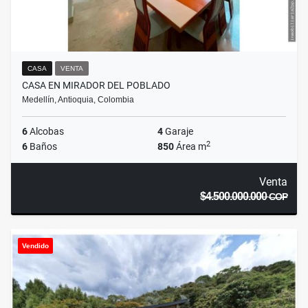
CASA
VENTA
CASA EN MIRADOR DEL POBLADO
Medellín, Antioquia, Colombia
6
Alcobas
4
Garaje
2
6
Baños
850
Área m
Venta
$4.500.000.000
COP
Vendido