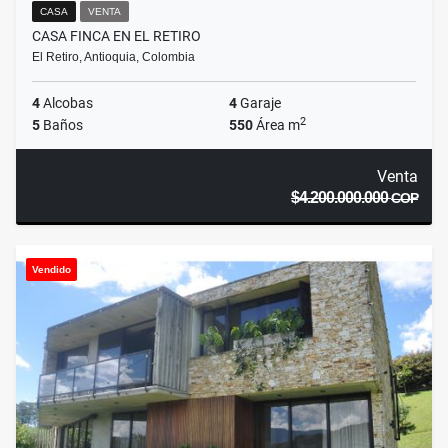
CASA
VENTA
CASA FINCA EN EL RETIRO
El Retiro, Antioquia, Colombia
4
Alcobas
4
Garaje
2
5
Baños
550
Área m
Venta
$4.200.000.000
COP
Vendido